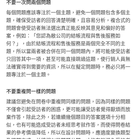
不要一次問兩個問題
每個問題應該專注於一個主題，避免一個問題包含多個主
題，確保受訪者的回答清楚明確，且容易分析，複合式的
問題會使受訪者無法選出真正能反映其意見和偏好的答
案，例如：「您認為敝公司的結帳流程與售後服務如
何？」，由於結帳流程和售後服務是兩個完全不同的主
題，所以當兩者被合併在同一個問題內，將可能使受訪者
只回答其中一項，甚至可能直接跳過這題，使行銷人員無
法確實得到需要的資訊，所以在擬定問題時，務必只將一
題專注於一個主題。
不要重複問一樣的問題
建議您避免在問卷中重複問同樣的問題，因為同樣的問題
不僅會引起受訪者的困惑，更可能讓受訪者覺得厭煩而放
棄作答，除此之外，若連續幾個題目的答案選項十分相
似，也有可能造成受訪者未經思考就作答，而使得問卷結
果的參考價值降低，所以在設計問題時，應適度變換題型