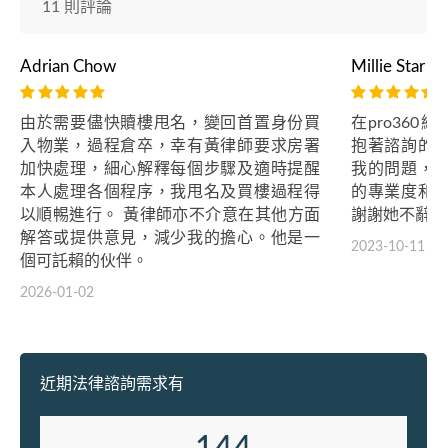
11 則評論
Adrian Chow
Millie Star
由於需要儘快贖樓甩名，變回首置身份買
在pro360網
入物業，過程倉卒，幸有黃律師要求房署
抱著諮詢的
加快處理，細心解釋每個步驟及適時提醒
我的問題，到
本人處理各個程序，我甩名及買樓過程得
的專業度和
以順𣈱進行。 黃律師亦不介意在其他方面
謝謝她不辭勞
解答或提供意見，減少我的擔心。他是一
2023-10-11
個可託賴的伙伴。
2026-01-02
近期法律諮詢需求有