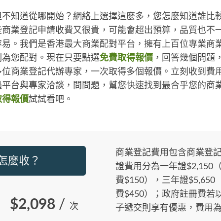
但不知道從哪開始？網絡上選擇這麼多，您怎麼知道誰比
商業登記申請收費又很貴，可能會超出預算，品質也不一定
容易。我們是香港最大商業配對平台，擁有上百位專業商
刻為您配對。現在只要點選
免費取得報價
，回答幾個問題
多位商業登記代辦專家，一次取得多個報價。立刻收到費
平台與專家洽談，問問題，幫您快速找到最合乎您的商業登
取得報價
試試看吧。
商業登記費用包含商業登
用怎麼收？
證費用分為一年證$2,150（
費$150），三年證$5,65
費$450）；政府註冊費若以
$2,098
/
次
子遞交則享有優惠，費用為$1