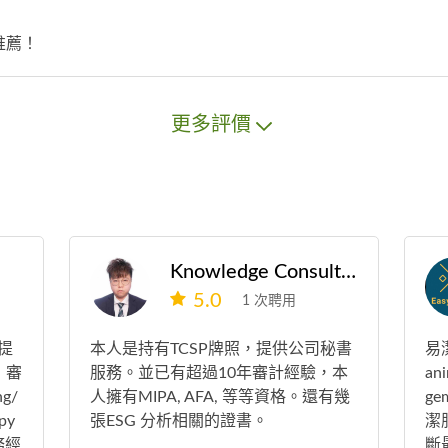
推薦！
更多評價
Knowledge Consultant Company
5.0
1 次聘用
提
本人是持有TCSP牌照，提供公司秘書
易
，審
服務。並已有超過10年審計經驗，本
ani
g/
人擁有MIPA, AFA, 等等資格。還有幾
ge
opy
張ESG 分析相關的證書。
潔
務經
斷