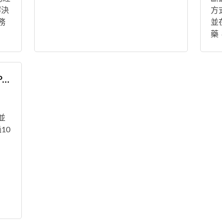
解決
方
務
並
藥
Shiu Cheuk Kwan Peter
並
10