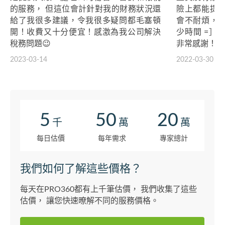
的服務， 但這位會計針對我的財務狀況還
險上都能提
給了我很多建議，令我很多疑問都毛塞頓
會不耐煩，
開！收費又十分便宜！感激為我公司解決
少時間 =］
稅務問題😉
非常感謝！
2023-03-14
2022-03-30
5
50
20
千
萬
萬
每日估價
每年需求
專家總計
我們如何了解這些價格？
每天在PRO360都有上千筆估價， 我們收集了這些
估價， 讓您快速暸解不同的服務價格。