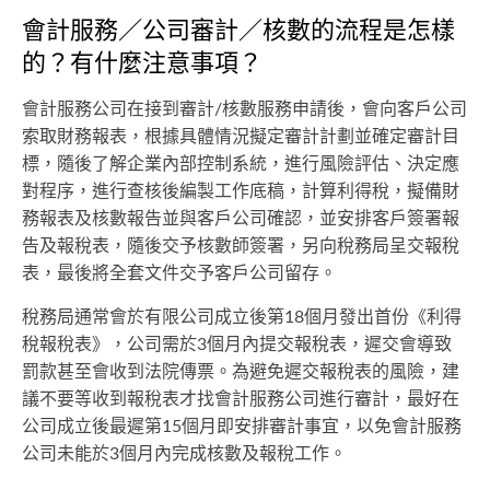
會計服務／公司審計／核數的流程是怎樣
的？有什麼注意事項？
會計服務公司在接到審計/核數服務申請後，會向客戶公司
索取財務報表，根據具體情況擬定審計計劃並確定審計目
標，隨後了解企業內部控制系統，進行風險評估、決定應
對程序，進行查核後編製工作底稿，計算利得稅，擬備財
務報表及核數報告並與客戶公司確認，並安排客戶簽署報
告及報稅表，隨後交予核數師簽署，另向稅務局呈交報稅
表，最後將全套文件交予客戶公司留存。
稅務局通常會於有限公司成立後第18個月發出首份《利得
稅報稅表》，公司需於3個月內提交報稅表，遲交會導致
罰款甚至會收到法院傳票。為避免遲交報稅表的風險，建
議不要等收到報稅表才找會計服務公司進行審計，最好在
公司成立後最遲第15個月即安排審計事宜，以免會計服務
公司未能於3個月內完成核數及報稅工作。