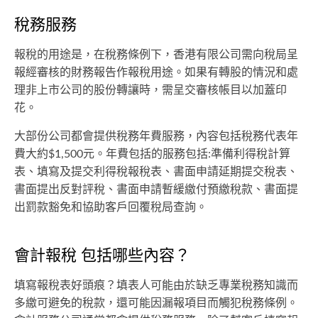
稅務服務
報稅的用途是，在稅務條例下，香港有限公司需向稅局呈
報經審核的財務報告作報稅用途。如果有​轉股的情況和​處
理非上市公司的股份轉讓時，需呈交審核帳目以加蓋印
花。
大部份公司都會提供稅務年費服務，內容包括稅務代表年
費大約$1,500元。年費包括的服務包括:準備利得稅計算
表、填寫及提交利得稅報稅表、書面申請延期提交稅表、
書面提出反對評稅、書面申請暫緩繳付預繳稅款、書面提
出罰款豁免和協助客戶回覆稅局查詢。
會計報稅 包括哪些內容？
填寫報稅表好頭痕？填表人可能由於缺乏專業稅務知識而
多繳可避免的稅款，還可能因漏報項目而觸犯稅務條例。