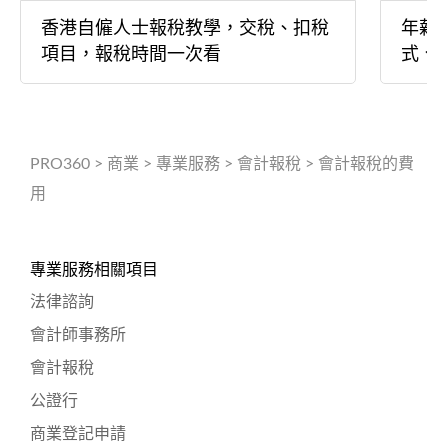
香港自僱人士報稅教學，交稅、扣稅
年薪
項目，報稅時間一次看
式、
PRO360
>
商業
>
專業服務
>
會計報稅
>
會計報稅的費
用
專業服務相關項目
法律諮詢
會計師事務所
會計報稅
公證行
商業登記申請