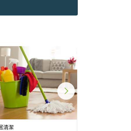
居清潔
羽毛球班