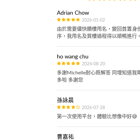
Adrian Chow
2026-01-02
由於需要儘快贖樓甩名，變回首置身
序，我甩名及買樓過程得以順𣈱進行
ho wang chu
2024-08-20
多謝Michelle耐心既解答 同埋
多啦 多謝您
孫詠晨
2026-07-28
第一次使用平台，體驗比想像中好😅
曹嘉祐