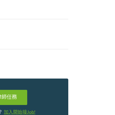
律師任務
？
加入開始接Job!