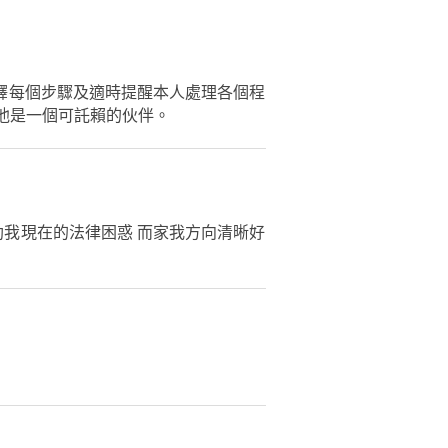
釋每個步驟及適時提醒本人處理各個程
他是一個可託賴的伙伴。
幫助我現在的法律困惑 而家我方向清晰好