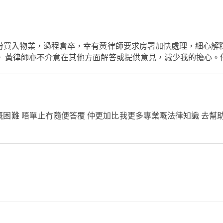
份買入物業，過程倉卒，幸有黃律師要求房署加快處理，細心解
。 黃律師亦不介意在其他方面解答或提供意見，減少我的擔心。
知道我嘅困難 唔單止冇隨便答覆 仲更加比我更多專業嘅法律知識 去