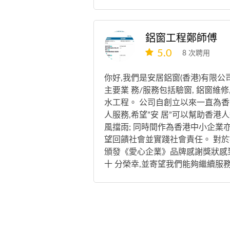
鋁窗工程鄭師傅
5.0
8 次聘用
你好,我們是安居鋁窗(香港)有限公司
主要業 務/服務包括驗窗, 鋁窗維修,
水工程。 公司自創立以來一直為香
人服務,希望”安 居”可以幫助香港
風擋雨; 同時間作為香港中小企業
望回饋社會並實踐社會責任。 對於
頒發《愛心企業》品牌感謝獎狀感
十 分榮幸,並寄望我們能夠繼續服
港,人人安 居樂業。 安居鋁窗, 屬
港的鋁窗公司 而2022《愛心企業
劃是 香港愛心連線旗 下-青少年培
及就業機會服務計劃 「尋找品牌的
事」節目是「香港愛心連線」 旗下