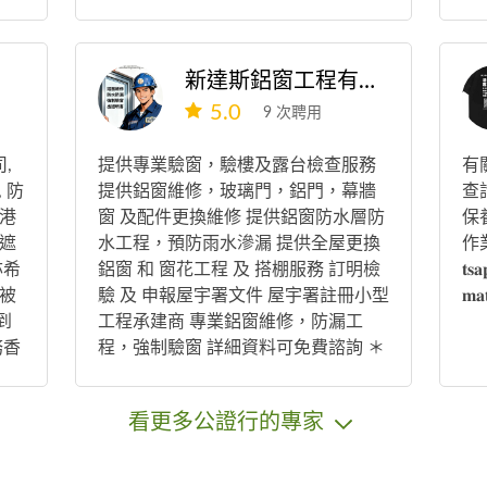
防溜膜）希望可以幫倒每一位客人 價
錢合理 （祝大家新年快樂 身體健康 如
意吉祥）（如要開單據只有普通的單
新達斯鋁窗工程有限公司
據）付款方式 EPS 轉數快 現金 支付
5.0
寶）
9 次聘用
,
提供專業驗窗，驗樓及露台檢查服務
有
 防
提供鋁窗維修，玻璃門，鋁門，幕牆
查
港
窗 及配件更換維修 提供鋁窗防水層防
保
人遮
水工程，預防雨水滲漏 提供全屋更換
作業
亦希
鋁窗 和 窗花工程 及 搭棚服務 訂明檢
𝐭𝐬𝐚
被
驗 及 申報屋宇署文件 屋宇署註冊小型
𝐦𝐚𝐭
到
工程承建商 專業鋁窗維修，防漏工
務香
程，強制驗窗 詳細資料可免費諮詢 ＊
於香
如有需要維修或其他工程，以師父現
》計
場報價為準＊
看更多公證行的專家
訓
故
-青