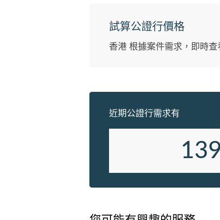
少年培訓及就業機會服務計劃,從 20
年開始到現在已經踏入第六個年頭,
試算公證行價格
年 開始為了表揚參與商戶、人物及
構,特別頒 發《愛心企業》活動感
香港 根據案件需求，即時查
及標誌 香港愛心連線 The Love Link
Hong Kong 是一家非牟利機構, 致
勵以身體力行的方式 去協助社會上
需要的人仕,影響身邊的人共 同參與
動本港慈善事業並宣揚各界企業關 
近期公證行需求有
社會及實踐社會責任 如對驗窗, 鋁
修, 防水工程有任何問題,歡 迎客戶
我們查詢,我們會盡快回應解答.
13