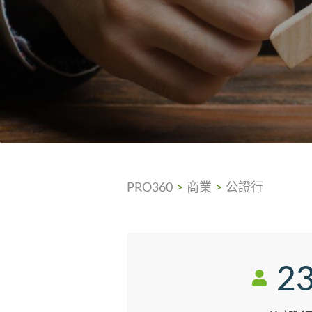
PRO360
>
商業
>
公證行
2