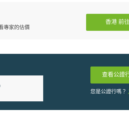
16
今
機
香港 前
謝狀
看專家的估價
 of
力鼓
有
,推
愛
窗維
向
查看公證
9
您是公證行嗎？