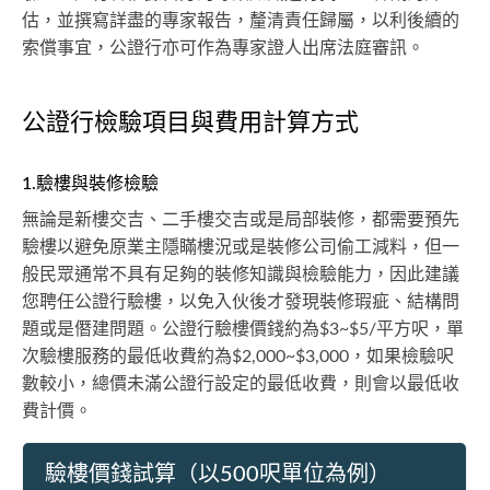
估，並撰寫詳盡的專家報告，釐清責任歸屬，以利後續的
索償事宜，公證行亦可作為專家證人出席法庭審訊。
公證行檢驗項目與費用計算方式
1.驗樓與裝修檢驗
無論是新樓交吉、二手樓交吉或是局部裝修，都需要預先
驗樓以避免原業主隱瞞樓況或是裝修公司偷工減料，但一
般民眾通常不具有足夠的裝修知識與檢驗能力，因此建議
您聘任公證行驗樓，以免入伙後才發現裝修瑕疵、結構問
題或是僭建問題。公證行驗樓價錢約為$3~$5/平方呎，單
次驗樓服務的最低收費約為$2,000~$3,000，如果檢驗呎
數較小，總價未滿公證行設定的最低收費，則會以最低收
費計價。
驗樓價錢試算（以500呎單位為例）