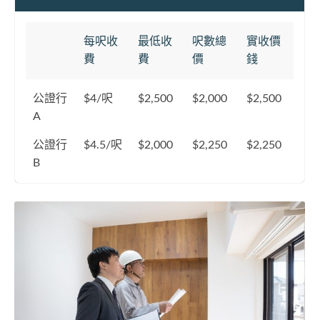
每呎收
最低收
呎數總
實收價
費
費
價
錢
公證行
$4/呎
$2,500
$2,000
$2,500
A
公證行
$4.5/呎
$2,000
$2,250
$2,250
B