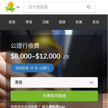
家居
學習
活動
健康
商業
其他
公證行收費
$8,000~$12,000
/次
您附近有
10
名 公證行
免費取得報價
想要提供此項服務？
加入開始接Job!