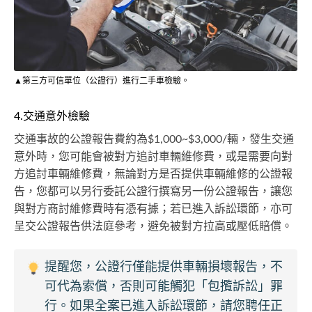
▲第三方可信單位（公證行）進行二手車檢驗。
4.交通意外檢驗
交通事故的公證報告費約為$1,000~$3,000/輛，發生交通
意外時，您可能會被對方追討車輛維修費，或是需要向對
方追討車輛維修費，無論對方是否提供車輛維修的公證報
告，您都可以另行委託公證行撰寫另一份公證報告，讓您
與對方商討維修費時有憑有據；若已進入訴訟環節，亦可
呈交公證報告供法庭參考，避免被對方拉高或壓低賠償。
提醒您，公證行僅能提供車輛損壞報告，不
可代為索償，否則可能觸犯「包攬訴訟」罪
行。如果全案已進入訴訟環節，請您聘任正