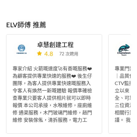
ELV師傅 推薦
卓慧創建工程
4.8
72 次聘用
專家介紹 火箭嘅速度🚀有善嘅服務❤️
專業門禁
為顧客提供專業快速的服務❤️ 後生仔
｜品質保證 我們是專業的門禁系
團隊，為客人提供專業快速嘅服務入
CTV監控
令客人有煥然一新嘅體驗 報價準確檢
立以來，
查專業只要客人提供相片就可以即時
全、可靠
報價 本公司承接，水喉維修，座廁維
三位資深
修 通渠服務，木門玻璃門維修，趟門
相關行業
維修 安裝傢俬，清拆服務，電力工
謹。 我們堅持以優質的工程品質為核
程，裝燈，全屋裝修，防水防漏，外
心，從現
牆工程等等 希望我哋公司可以為你地
試，每一