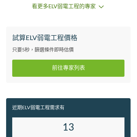
提供最專業嘅服務解決所有問題謝謝
系統運行
看更多ELV弱電工程的專家
人
為我們對
度，贏得
持，回流率持續
費可能略
試算ELV弱電工程價格
供的專業
服務，絕
只要5秒，篩選條件即時估價
是為您的
如有門禁
前往專家列表
修需求，
為您服務
近期ELV弱電工程需求有
13