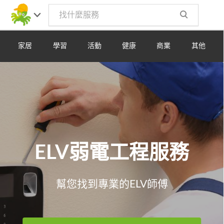
Toggle
navig
家居
學習
活動
健康
商業
其他
ELV弱電工程服務
幫您找到專業的ELV師傅