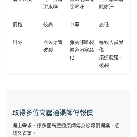
潔水喉
除髒汙
除髒汙
價格
較高
中等
最低
風險
老舊渠管
彈簧條斷裂
導致人員受
破裂
渠道堵塞惡
傷
化
渠道脫落、
破裂
取得多位高壓通渠師傅報價
提出需求，讓多個高壓通渠師傅為您報價提案，省
錢又省事。