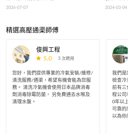
2026-07-07
2024-03-04
精選高壓通渠師傅
俊興工程
5.0
3 次聘用
您好，我們提供專業的冷氣安裝/維修/
我們是誠
清洗服務/通渠，希望有機會能為您服
檢查冷氣服
務。 清洗冷氣機會使用日本品牌消毒
前有三位
劑消毒除霉防菌， 另免費通去水喉及
程公司和
清理水盤。
0年以上
可靠的服
以為你服