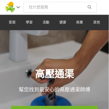
Toggle
navig
家居
學習
活動
健康
商業
其他
高壓通渠
幫您找到最安心的高壓通渠師傅