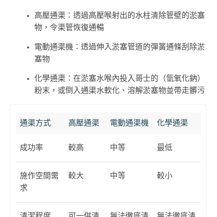
高壓通渠：透過高壓喉射出的水柱清除管壁的淤塞
物，令渠管恢復通暢
電動通渠機：透過伸入淤塞管道的彈簧通條刮除淤
塞物
化學通渠：在淤塞水喉內投入哥士的（氫氧化鈉）
粉末，或倒入通渠水軟化、溶解淤塞物並帶走髒污
通渠方式
高壓通渠
電動通渠機
化學通渠
成功率
較高
中等
最低
施作空間需
較大
中等
較小
求
清潔程度
可一併清
無法徹底清
無法徹底清