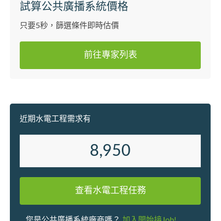
想像。我們相信，所謂「風格」是衍
試算公共廣播系統價格
自使用者在時間的沈積下緩慢成形。
每個人對家的想像都不全然相同，而
只要5秒，篩選條件即時估價
我們的角色即是在這個過程中，去慢
慢引導，從中塑造出屬於您的獨一風
前往專家列表
格。
近期水電工程需求有
8,950
查看水電工程任務
您是公共廣播系統廠商嗎？
加入開始接Job!