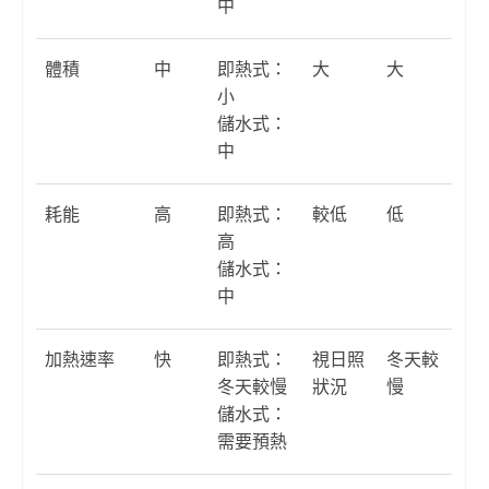
中
體積
中
即熱式：
大
大
小
儲水式：
中
耗能
高
即熱式：
較低
低
高
儲水式：
中
加熱速率
快
即熱式：
視日照
冬天較
冬天較慢
狀況
慢
儲水式：
需要預熱