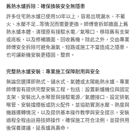
舊熱水爐拆除：確保換裝安全無隱患
許多住宅熱水爐已使用10年以上，容易出現漏水、不著
火、水壓不足...等情況而需要更換。師傅會拆卸牆面上舊
熱水爐本體、清理原有接駁水電／氣喉口、移除舊有支架
或底板，以及修補牆面、回收舊機。除此之外，交由專業
師傅安全拆除可避免漏氣、短路或施工不當造成之隱患，
也可讓新機安裝更穩固、整齊。
完整熱水爐安裝：專業施工保障耐用與安全
無論您選擇即熱式、儲水式、氣體或太陽能熱水爐，專業
師傅皆有提供完整安裝工程，包括：設置新爐機位與固定
支架、安裝出入水喉管與接駁電源／氣體接口、設定排氣
喉管、安裝擋煙板或防火配件，並協助實測水壓、熱度與
機器運轉情況，以及提供基本操作教學與安全提示。安裝
過程全程由註冊技師操作，確保施工符合法例，並提供用
後保養建議，延長爐具壽命。