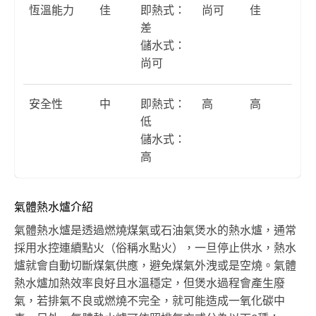
恆溫能力
佳
即熱式：
尚可
佳
差
儲水式：
尚可
安全性
中
即熱式：
高
高
低
儲水式：
高
氣體熱水爐介紹
氣體熱水爐是透過燃燒煤氣或石油氣煲水的熱水爐，通常
採用水控連續點火（俗稱水點火），一旦停止供水，熱水
爐就會自動切斷煤氣供應，避免煤氣外洩或是空燒。氣體
熱水爐加熱效率良好且水溫穩定，但煲水過程會產生廢
氣，若排氣不良或燃燒不完全，就可能造成一氧化碳中