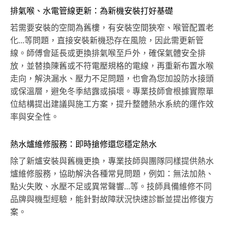
排氣喉、水電管線更新：為新機安裝打好基礎
若需要安裝的空間為舊樓，有安裝空間狹窄、喉管配置老
化...等問題，直接安裝新機恐存在風險，因此需更新管
線。師傅會延長或更換排氣喉至戶外，確保氣體安全排
放，並替換陳舊或不符電壓規格的電線，再重新布置水喉
走向，解決漏水、壓力不足問題，也會為您加設防水接頭
或保溫層，避免冬季結露或損壞。專業技師會根據實際單
位結構提出建議與施工方案，提升整體熱水系統的運作效
率與安全性。
熱水爐維修服務：即時搶修還您穩定熱水
除了新爐安裝與舊機更換，專業技師與團隊同樣提供熱水
爐維修服務，協助解決各種常見問題，例如：無法加熱、
點火失敗、水壓不足或異常聲響...等。技師具備維修不同
品牌與機型經驗，能針對故障狀況快速診斷並提出修復方
案。