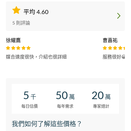
平均 4.60
5 則評論
徐耀鷹
曹嘉祐
媒合速度很快，介紹也很詳細
服務很好😀 
5
50
20
千
萬
萬
每日估價
每年需求
專家總計
我們如何了解這些價格？