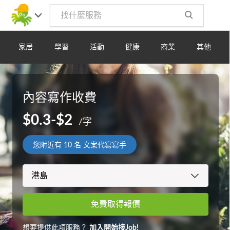
家居
學習
活動
健康
商業
其他
內容寫作收費
$0.3-$2
/字
您附近有
10
名 文案代寫寫手
免費取得報價
想要提供此項服務？
加入開始接Job!