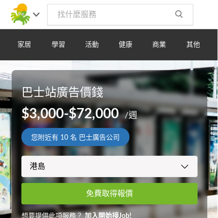
家居
學習
活動
健康
商業
其他
巴士站廣告價錢
$3,000-$72,000
/週
您附近有
10
名 巴士廣告公司
免費取得報價
想要提供此項服務？
加入開始接Job!