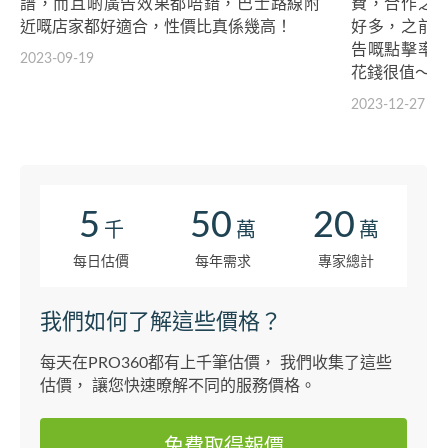
譜，而且啲廣告效果都唔錯，巴士路線附
費，合作之
近嘅店家都好適合，性價比真係幾高！
好多，之前
告嘅點擊率
2023-09-19
花錢很值～
2023-12-27
5
50
20
千
萬
萬
每日估價
每年需求
專家總計
我們如何了解這些價格？
每天在PRO360都有上千筆估價， 我們收集了這些
估價， 讓您快速暸解不同的服務價格。
免費取得報價