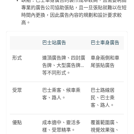
缺點：巴士車身廣告的製作成本較高，且需要聘請
專業的廣告公司協助張貼，且一旦張貼就難以在短
時間內更換，因此廣告內容的規劃和設計要求較
高。
巴士站廣告
巴士車身廣告
形式
連頂廣告牌、四封廣
車身兩側和車
告牌、大型廣告牌...
尾張貼廣告
等不同形式。
受眾
巴士乘客、候車乘
巴士路線居
客、路人。
民、巴士乘
客、路人。
優點
成本適中、靈活多
覆蓋範圍廣、
樣、受眾精準。
視覺效果強、