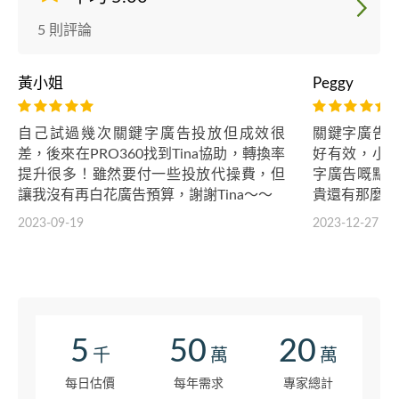
5 則評論
黃小姐
Peggy
自己試過幾次關鍵字廣告投放但成效很
關鍵字廣告
差，後來在PRO360找到Tina協助，轉換率
好有效，小
提升很多！雖然要付一些投放代操費，但
字廣告嘅點
讓我沒有再白花廣告預算，謝謝Tina～～
貴還有那麼好
2023-09-19
2023-12-27
5
50
20
千
萬
萬
每日估價
每年需求
專家總計