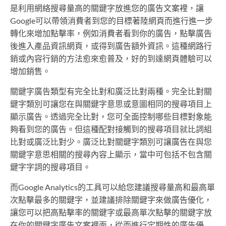
是利用網絡搜尋量高的關鍵字放進您的廣告文案裡，讓
Google可以帶領消費者到您的目標著陸網頁而進行進一步
轉化來增加點擊率，例如消費者看到你的廣告，點擊廣告
後進入產品資訊網頁，或得到廣告額外資訊。這種網路行
銷或內容行銷的方法愈來愈普及，好的到達網頁體驗可以
增加銷售。
關鍵字廣告類型有完全比對和廣泛比對兩種。完全比對關
鍵字類別可讓您在與關鍵字意思或意圖相同的搜尋項目上
顯示廣告。透過完全比對，您可全面控制哪些目標對象能
夠看到您的廣告。但這種配對接觸到的搜尋項目就比詞組
比對或廣泛比對少。廣泛比對關鍵字類別可讓廣告在與您
關鍵字意思相關的搜尋內容上顯示，當中可包括不包含關
鍵字字詞的搜尋項目。
而Google Analytics的工具可以給您建議搜尋量高和最高單
次點擊最多的關鍵字，並建議排除關鍵字來做廣告優化，
讓您可以把高點擊率的關鍵字或最高單次點擊的關鍵字放
在你的關鍵字廣告文案裡面，從而進行定期性的廣告優