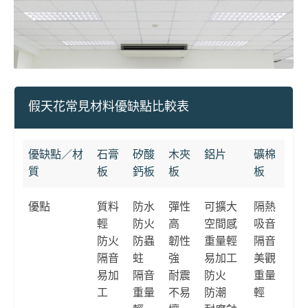
假天花常見材料優缺點比較表
優缺點／材
石膏
矽酸
木夾
鋁片
礦棉
質
板
鈣板
板
板
優點
質料
防水
彈性
可擴大
隔熱
輕
防火
高
空間感
吸音
防火
防蟲
韌性
重量輕
隔音
隔音
蛀
強
易加工
美觀
易加
隔音
耐震
防火
重量
工
重量
不易
防潮
輕