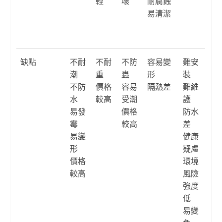
輕
壞
耐腐蝕
易清潔
缺點
不耐
不耐
不防
容易變
難安
潮
重
蟲
形
裝
不防
價格
容易
隔熱差
難維
水
較高
受潮
護
易發
價格
防水
霉
較高
差
易變
健康
形
疑慮
價格
環境
較高
風險
強度
低
易變