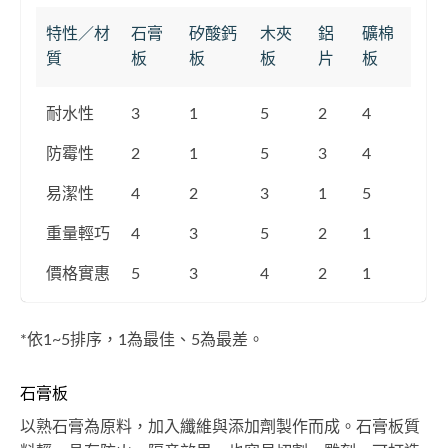
特性／材
石膏
矽酸鈣
木夾
鋁
礦棉
質
板
板
板
片
板
耐水性
3
1
5
2
4
防霉性
2
1
5
3
4
易潔性
4
2
3
1
5
重量輕巧
4
3
5
2
1
價格實惠
5
3
4
2
1
*依1~5排序，1為最佳、5為最差。
石膏板
以熟石膏為原料，加入纖維與添加劑製作而成。石膏板質