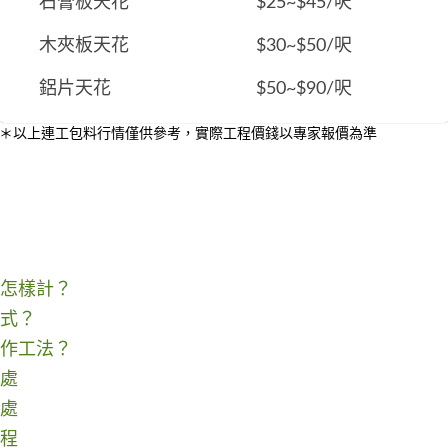
石膏板天花
$25~$45/呎
木夾板天花
$30~$50/呎
鋁片天花
$50~$90/呎
＊以上連工包料行情僅供參考，實際工程價錢以專家報價為準
怎樣計？
式？
作工法？
處
處
程