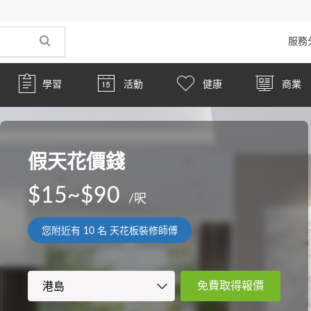
服務
學習
活動
健康
商業
假天花價錢
$15~$90
/呎
您附近有
10
名 天花板裝修師傅
免費取得報價