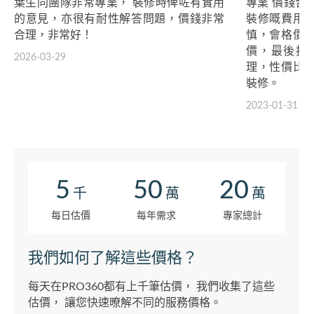
葉生同團隊非常專業， 裝修時俾咗有實用
專業 價錢合
的意見，亦很有耐性解答問題，價錢非常
裝修嘅費用
合理，非常好！
慎，會格價
價，最後揀
2026-03-29
理，性價比
裝修。
2023-01-31
5
50
20
千
萬
萬
每日估價
每年需求
專家總計
我們如何了解這些價格？
每天在PRO360都有上千筆估價， 我們收集了這些
估價， 讓您快速暸解不同的服務價格。