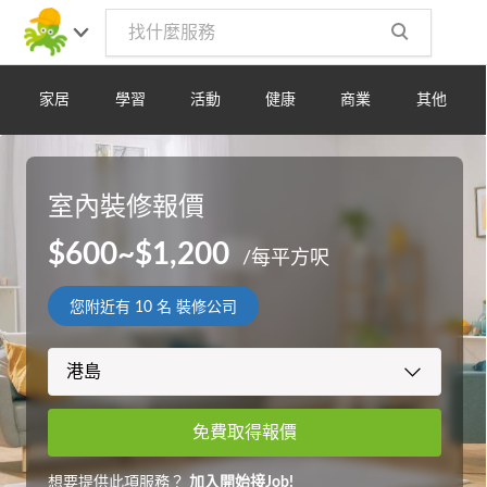
家居
學習
活動
健康
商業
其他
室內裝修報價
$600~$1,200
/每平方呎
您附近有
10
名 裝修公司
免費取得報價
想要提供此項服務？
加入開始接Job!