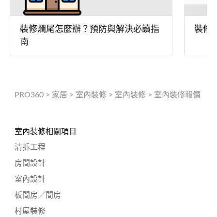
裝修爛尾怎麼辦？預防與解決必讀指
裝修
南
PRO360
>
家居
>
室內裝修
>
室內裝修
>
室內裝修報價
室內裝修相關項目
清拆工程
房間設計
室內設計
板間房／間房
村屋裝修