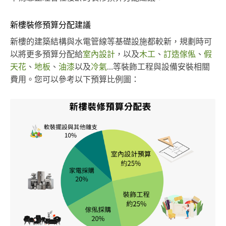
新樓裝修預算分配建議
新樓的建築結構與水電管線等基礎設施都較新，規劃時可
以將更多預算分配給
室內設計
，以及
木工
、
訂造傢俬
、
假
天花
、
地板
、
油漆
以及
冷氣
…等裝飾工程與設備安裝相關
費用。您可以參考以下預算比例圖：