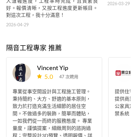
人𣿬報進度，工程準時完成，且質素良
2026-03-29
好。報價清晰，又按工程進度更新帳目。
對這次工程，我十分滿意！
2026-04-29
隔音工程專家 推薦
Vincent Yip
5.0
47 次聘用
專業從事空間設計與工程施工管理。
提供住宅
秉持簡約、大方、舒適的基本原則，
提供商業
致力於打造充滿生活細節的居住空
公家具定
間。不做過多的裝飾，簡單而體貼，
禁系統、 
一如我們從一而終的服務態度。 專業
量度，謹慎提案，細緻周到的諮詢過
程；完整設計3D預覽、透明報價、詳