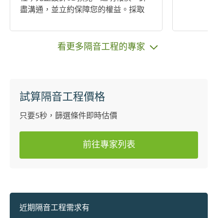
盡溝通，並立約保障您的權益。採取
階段式收費，每天的工程過程即時回
報，從雛形開始一步步參與家居空間
成形的歷程。 從需求出發，以生活為
看更多隔音工程的專家
核心，專注凝鍊細節；我們不在意特
殊的設計語彙，由衷唯一關心的，是
如何落實並圓滿每一個家庭對生活的
想像。我們相信，所謂「風格」是衍
試算隔音工程價格
自使用者在時間的沈積下緩慢成形。
每個人對家的想像都不全然相同，而
只要5秒，篩選條件即時估價
我們的角色即是在這個過程中，去慢
慢引導，從中塑造出屬於您的獨一風
前往專家列表
格。
近期隔音工程需求有