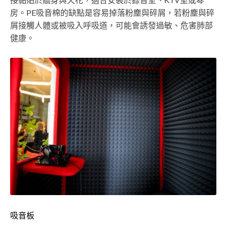
接黏貼於牆身與天花，適合安裝於錄音室、KTV室或琴
房。PE吸音棉的缺點是容易掉落粉塵與碎屑，若粉塵與碎
屑接觸人體或被吸入呼吸道，可能會誘發過敏、危害肺部
健康。
吸音板