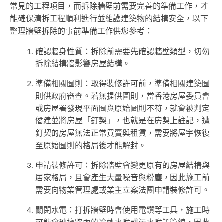
常見的工程項目，而拆除牆壁前需要完善的準備工作，才
能確保清拆工程順利進行並維護建築物的結構安全，以下
整理牆壁拆除的事前準備工作供您參考：
確認牆身性質：拆除前需要先確認牆壁類型，切勿
拆除結構牆影響房屋結構。
準備相關圖則：取得裝修許可前，準備相關建築圖
則供政府審查。若無提供圖則，當香港房屋委員會
或房屋署發現平面圖與原始圖則不符，就會被判定
僭建並將房屋「釘契」，也就是在房契上註記，遭
釘契的房屋無法正常買賣與租賃，需要將屋宇恢復
至原始圖則的格局後才能解封。
申請裝修許可：拆除牆壁會變更原有的房屋結構與
居家格局，且會產生大量噪音與粉塵，因此施工前
需要向物業管理處或業主立案法團申請裝修許可。
關閉水電：打拆牆壁時會使用電鑽等工具，施工時