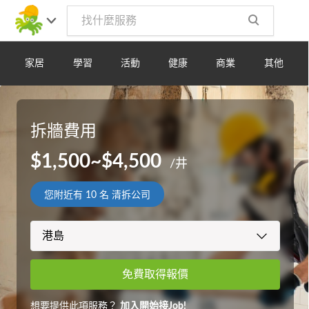
家居
學習
活動
健康
商業
其他
拆牆費用
$1,500~$4,500
/井
您附近有
10
名 清拆公司
免費取得報價
想要提供此項服務？
加入開始接Job!