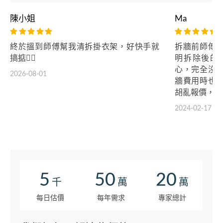
陳小姐
Ma
終於搵到師傅幫我清拆掛衣架，好快手就
拆牆前師傅
搞掂👍🏻
明拆除後的
心，完全沒
2026-08-01
牆費用時也
胡亂報價，我
2024-02-17
5
50
20
千
萬
萬
每日估價
每年需求
專家總計