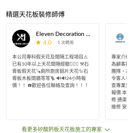
精選天花板裝修師傅
Eleven Decoration Engineering
4.0
1 次聘用
本公司專科假天花及間隔工程項目⚠️
專家介紹 
已有10年以上天花間隔經驗👷🏾‍♂️ ⚒️石
為顧客提供專
膏板假天花🪚廁所廚房鋁片天花🔩石
團隊，為
膏板木板間牆等等🪜 🔊🔊24小時報
令客人有
價！！ ☎️歡迎各位聯絡及查詢！！！
查專業只
報價 本
修 通渠
維修 安
程，裝燈
牆工程等
提供最專
看更多矽酸鈣板天花板施工的專家