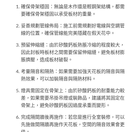
確保骨架穩固：無論是木作還是輕鋼架結構，都需
要確保骨架穩固以承受板材的重量。
妥善規劃管線佈局：施工前需規劃好電線與空調管
線的位置，確保管線能完美隱藏在假天花中。
預留伸縮縫：由於矽酸鈣板熱脹冷縮的程度較大，
因此封板時板材之間需要保留伸縮縫，避免板材膨
脹擠壓，造成板材破裂。
考量隔音和隔熱：如果需要加強天花板的隔音與隔
熱效果，可以加裝隔音與隔熱材料。
燈具需固定在骨架上：由於矽酸鈣板的耐重能力較
差，如果需要吊掛吊燈或裝飾品，建議將其固定在
骨架上，避免矽酸鈣板因過度承重而變形。
完成隔間牆後再施作：若您是進行全室裝修，可以
先施做間隔牆再施作天花板，空間的隔音效果會更
佳。