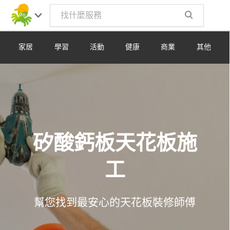
Toggle
navig
家居
學習
活動
健康
商業
其他
矽酸鈣板天花板施
工
幫您找到最安心的天花板裝修師傅