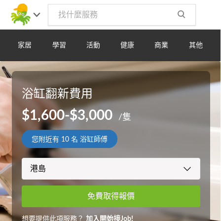
家居
學習
活動
健康
商業
其他
浴缸翻新費用
$1,600-$3,000
/隻
您附近有
10
名 浴缸師傅
免費取得報價
想要提供此項服務？
加入開始接Job!