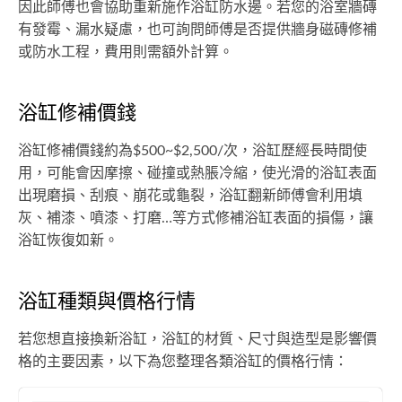
因此師傅也會協助重新施作浴缸防水邊。若您的浴室牆磚
有發霉、漏水疑慮，也可詢問師傅是否提供牆身磁磚修補
或防水工程，費用則需額外計算。
浴缸修補價錢
浴缸修補價錢約為$500~$2,500/次，浴缸歷經長時間使
用，可能會因摩擦、碰撞或熱脹冷縮，使光滑的浴缸表面
出現磨損、刮痕、崩花或龜裂，浴缸翻新師傅會利用填
灰、補漆、噴漆、打磨…等方式修補浴缸表面的損傷，讓
浴缸恢復如新。
浴缸種類與價格行情
若您想直接換新浴缸，浴缸的材質、尺寸與造型是影響價
格的主要因素，以下為您整理各類浴缸的價格行情：