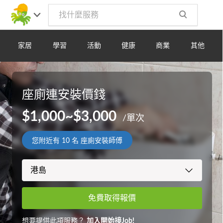
家居
學習
活動
健康
商業
其他
座廁連安裝價錢
$1,000~$3,000
/單次
您附近有
10
名 座廁安裝師傅
免費取得報價
想要提供此項服務？
加入開始接Job!