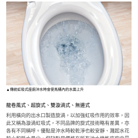
▲傳統虹吸式座廁沖水時會使馬桶內的水面上升
龍卷風式、超旋式、雙漩渦式、無邊式
利用橫向的出水口製造旋渦，以加強虹吸作用的效率，因
此又稱為漩渦虹吸式，不同品牌的旋式技術略有差異，亦
各有不同稱呼。優點是沖水時較乾淨也較安靜、濺起水花