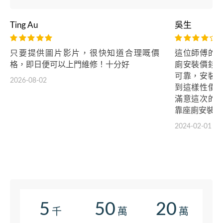
Ting Au
吳生
只要提供圖片影片，很快知道合理嘅價
這位師傅的
格，即日便可以上門維修！十分好
廁安裝價錢
可靠，安裝
2026-08-02
到這樣性價
滿意這次的
靠座廁安裝服
2024-02-01
5
50
20
千
萬
萬