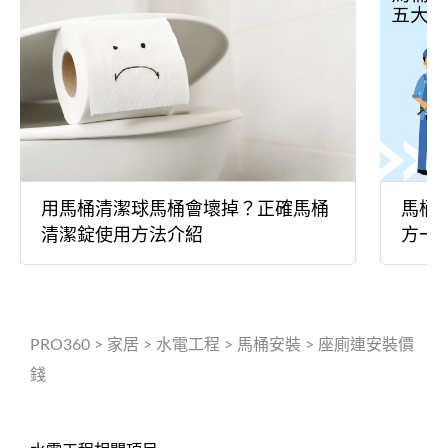
用馬桶清潔球馬桶會壞掉？正確馬桶
馬桶
清潔錠使用方法介紹
方一
PRO360
>
家居
>
水電工程
>
馬桶安裝
>
座廁連安裝價
錢