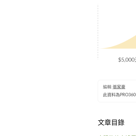
$5,00
編輯
張家豪
此資料為PRO3
文章目錄