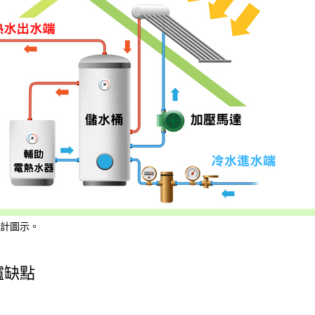
計圖示。
爐缺點