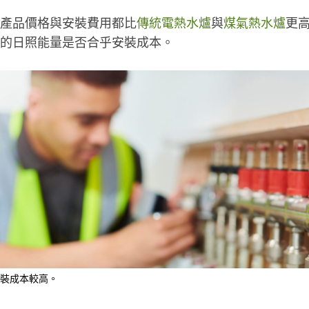
產品價格與安裝費用都比
傳統電熱水爐
與
煤氣熱水爐
更
的日照能量是否合乎安裝成本。
裝成本較高。