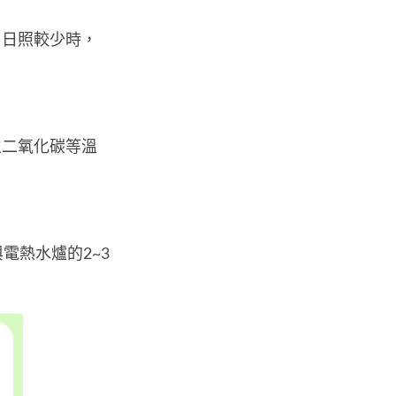
；日照較少時，
生二氧化碳等溫
電熱水爐的2~3